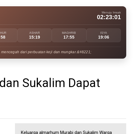
Menuju Imsak
02:23:00
UHUR
ASHAR
MAGHRIB
ISYA
:58
15:19
17:55
19:06
 mencegah dari perbuatan keji dan mungkar.&#8221;
 dan Sukalim Dapat
Keluarga almarhum Murabi dan Sukalim Warga