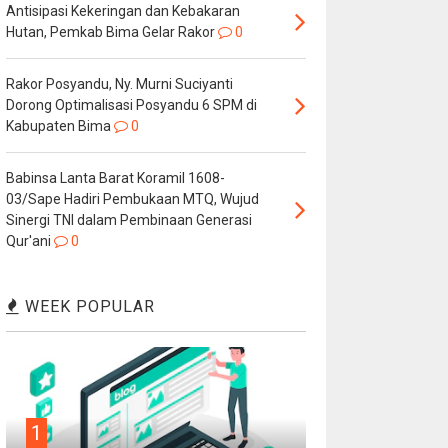
Antisipasi Kekeringan dan Kebakaran
Hutan, Pemkab Bima Gelar Rakor
0
Rakor Posyandu, Ny. Murni Suciyanti
Dorong Optimalisasi Posyandu 6 SPM di
Kabupaten Bima
0
Babinsa Lanta Barat Koramil 1608-
03/Sape Hadiri Pembukaan MTQ, Wujud
Sinergi TNI dalam Pembinaan Generasi
Qur'ani
0
WEEK POPULAR
1