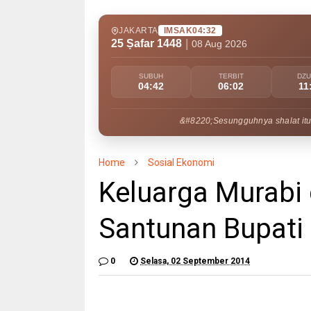
JAKARTA
IMSAK
04:32
25 Ṣafar 1448
|
08 Aug 2026
SUBUH
TERBIT
DZ
04:42
06:02
11
&#8220;Sesungguhnya shalat itu
Home
Sosial Ekonomi
Keluarga Murabi
Santunan Bupati
0
Selasa, 02 September 2014