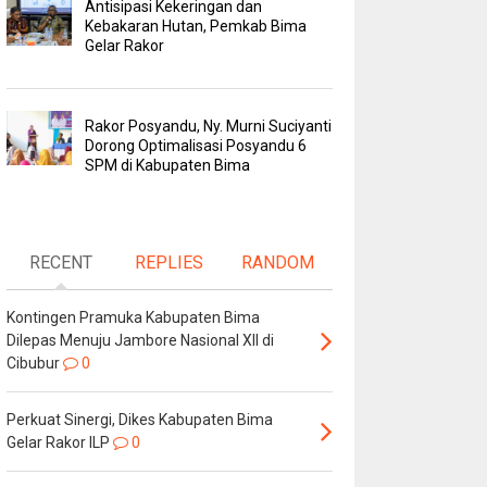
Antisipasi Kekeringan dan
Kebakaran Hutan, Pemkab Bima
Gelar Rakor
Rakor Posyandu, Ny. Murni Suciyanti
Dorong Optimalisasi Posyandu 6
SPM di Kabupaten Bima
RECENT
REPLIES
RANDOM
Kontingen Pramuka Kabupaten Bima
Dilepas Menuju Jambore Nasional XII di
Cibubur
0
Perkuat Sinergi, Dikes Kabupaten Bima
Gelar Rakor ILP
0