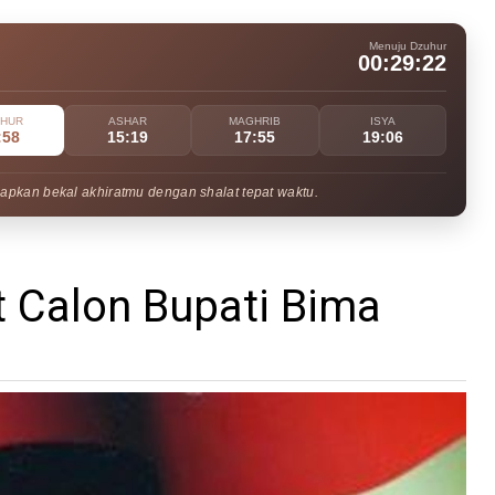
Menuju Dzuhur
00:29:21
UHUR
ASHAR
MAGHRIB
ISYA
:58
15:19
17:55
19:06
apkan bekal akhiratmu dengan shalat tepat waktu.
t Calon Bupati Bima