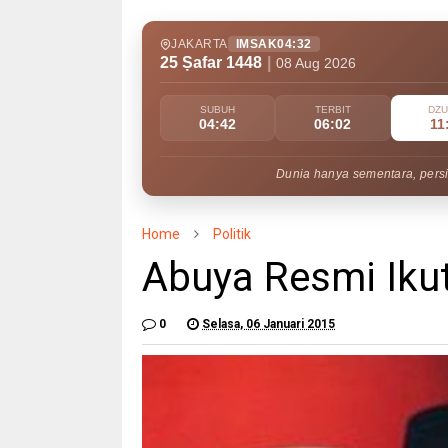
JAKARTA
IMSAK
04:32
25 Ṣafar 1448
|
08 Aug 2026
SUBUH
TERBIT
DZ
04:42
06:02
11
Dunia hanya sementara, persi
Home
Politik
Abuya Resmi Iku
0
Selasa, 06 Januari 2015