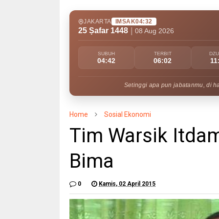
JAKARTA
IMSAK
04:32
25 Ṣafar 1448
|
08 Aug 2026
SUBUH
TERBIT
DZ
04:42
06:02
11
Setinggi apa pun jabatanmu, di h
Home
Sosial Ekonomi
Tim Warsik Itda
Bima
0
Kamis, 02 April 2015