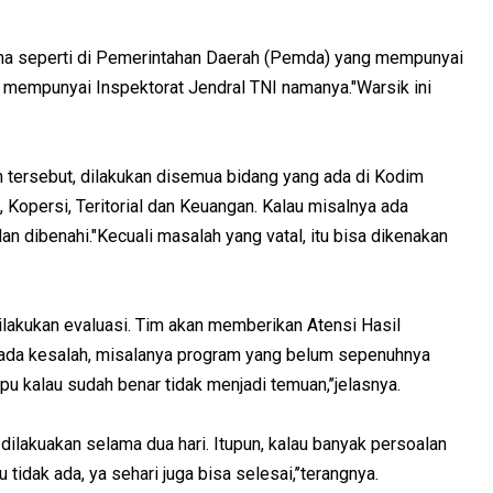
ama seperti di Pemerintahan Daerah (Pemda) yang mempunyai
a mempunyai Inspektorat Jendral TNI namanya."Warsik ini
 tersebut, dilakukan disemua bidang yang ada di Kodim
l, Kopersi, Teritorial dan Keuangan. Kalau misalnya ada
n dibenahi."Kecuali masalah yang vatal, itu bisa dikenakan
ilakukan evaluasi. Tim akan memberikan Atensi Hasil
 ada kesalah, misalanya program yang belum sepenuhnya
pu kalau sudah benar tidak menjadi temuan,’’jelasnya.
dilakuakan selama dua hari. Itupun, kalau banyak persoalan
tidak ada, ya sehari juga bisa selesai,’’terangnya.