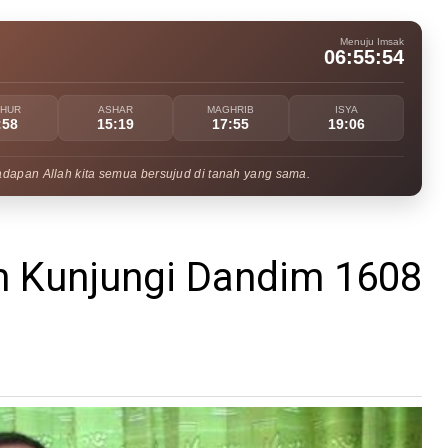
Menuju Imsak
06:55:53
UHUR
ASHAR
MAGHRIB
ISYA
:58
15:19
17:55
19:06
adapan Allah kita semua bersujud di tanah yang sama.
m Kunjungi Dandim 1608