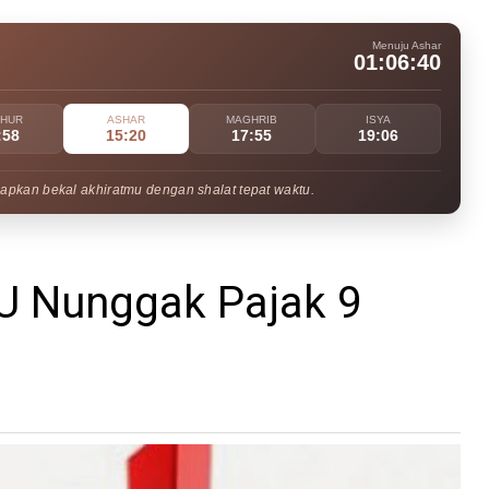
Menuju Ashar
01:06:39
UHUR
ASHAR
MAGHRIB
ISYA
:58
15:20
17:55
19:06
apkan bekal akhiratmu dengan shalat tepat waktu.
U Nunggak Pajak 9