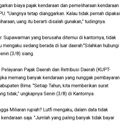
arkan biaya pajak kendaraan dan pemeliharaan kendaraan
U. "Uangnya tetap dianggarkan. Kalau tidak pernah dipakai
raan, uang itu berarti disalah gunakan,” tudingnya.
r. Supawarman yang berusaha ditemui di kantornya, tidak
tu mengaku sedang berada di luar daerah."Silahkan hubungi
nin (3/8) siang.
s Pelayanan Pajak Daerah dan Retribusi Daerah (KUPT-
i jika memang banyak kendaraan yang nunggak pembayaran
 Kabupaten Bima. "Setiap Tahun, kita memberikan surat
g tidak,” ungkapnya Senin (3/8) di Kantornya.
gga Miliaran rupiah? Lutfi mengaku, dalam data tidak
endaraan saja. "Jumlah yang paling banyak tidak bayar