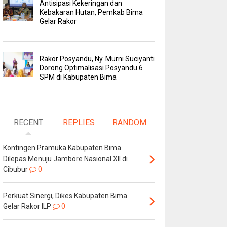
Antisipasi Kekeringan dan
Kebakaran Hutan, Pemkab Bima
Gelar Rakor
Rakor Posyandu, Ny. Murni Suciyanti
Dorong Optimalisasi Posyandu 6
SPM di Kabupaten Bima
RECENT
REPLIES
RANDOM
Kontingen Pramuka Kabupaten Bima
Dilepas Menuju Jambore Nasional XII di
Cibubur
0
Perkuat Sinergi, Dikes Kabupaten Bima
Gelar Rakor ILP
0