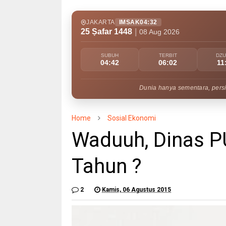
JAKARTA
IMSAK
04:32
25 Ṣafar 1448
|
08 Aug 2026
SUBUH
TERBIT
DZ
04:42
06:02
11
Dunia hanya sementara, persi
Home
Sosial Ekonomi
Waduuh, Dinas P
Tahun ?
2
Kamis, 06 Agustus 2015