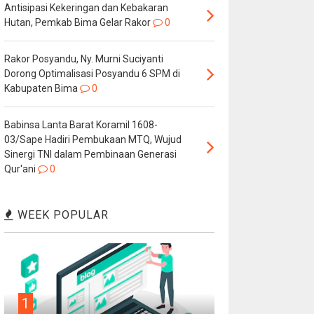
Antisipasi Kekeringan dan Kebakaran
Hutan, Pemkab Bima Gelar Rakor
0
Rakor Posyandu, Ny. Murni Suciyanti
Dorong Optimalisasi Posyandu 6 SPM di
Kabupaten Bima
0
Babinsa Lanta Barat Koramil 1608-
03/Sape Hadiri Pembukaan MTQ, Wujud
Sinergi TNI dalam Pembinaan Generasi
Qur'ani
0
WEEK POPULAR
1