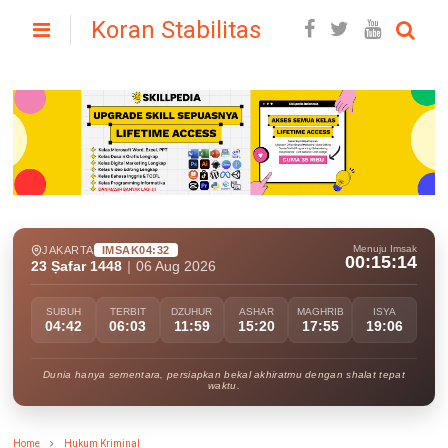
Koran Stabilitas
Menuju Imsak
JAKARTA
IMSAK
04:32
00:15:12
23 Ṣafar 1448
|
06 Aug 2026
SUBUH
TERBIT
DZUHUR
ASHAR
MAGHRIB
ISYA
04:42
06:03
11:59
15:20
17:55
19:06
Dunia hanya sementara, persiapkan bekal akhiratmu dengan shalat tepat
waktu.
Home
Hukum Kriminal