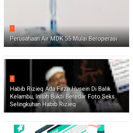
1
Perusahaan Air MDK 55 Mulai Beroperasi
2
Habib Rizieq Ada Firza Husein Di Balik
Kelambu, Inilah Bukti Beredar Foto Seks
Selingkuhan Habib Rizieq