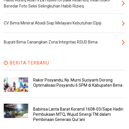
Habib Rizieq Ada Firza Husein Di Balik Kelambu, Inilah Bukti
Beredar Foto Seks Selingkuhan Habib Rizieq
CV. Bima Mineral Abadi Siap Melayani Kebutuhan Elpiji
Bupati Bima Canangkan Zona Integritas RSUD Bima
BERITA TERBARU
Rakor Posyandu, Ny. Murni Suciyanti Dorong
Optimalisasi Posyandu 6 SPM di Kabupaten Bima
Babinsa Lanta Barat Koramil 1608-03/Sape Hadiri
Pembukaan MTQ, Wujud Sinergi TNI dalam
Pembinaan Generasi Qur'ani