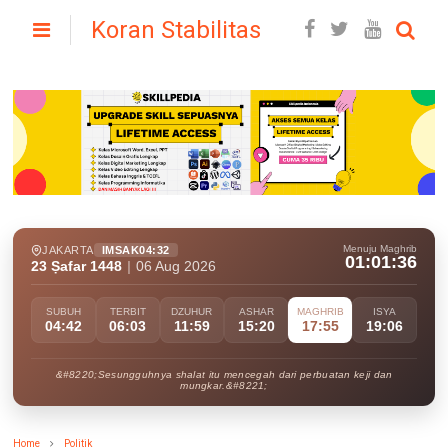
Koran Stabilitas
Menuju Maghrib
JAKARTA
IMSAK
04:32
01:01:34
23 Ṣafar 1448
|
06 Aug 2026
SUBUH
TERBIT
DZUHUR
ASHAR
MAGHRIB
ISYA
04:42
06:03
11:59
15:20
17:55
19:06
&#8220;Sesungguhnya shalat itu mencegah dari perbuatan keji dan
mungkar.&#8221;
Home
Politik