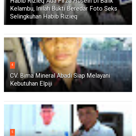
Habib Rizieq Ada Firza Husein Di Balik
Kelambu, Inilah Bukti Beredar Foto Seks
Selingkuhan Habib Rizieq
4
CV. Bima Mineral Abadi Siap Melayani
Kebutuhan Elpiji
5