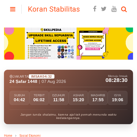
Koran Stabilitas
Menuju Imsak
JAKARTA
IMSAK
04:32
08:28:29
24 Ṣafar 1448
|
07 Aug 2026
SUBUH
TERBIT
DZUHUR
ASHAR
MAGHRIB
ISYA
04:42
06:02
11:58
15:20
17:55
19:06
Jangan tunda shalatmu, karena ajal tak pernah menunda waktu
kedatangannya.
Home
Sosial Ekonomi