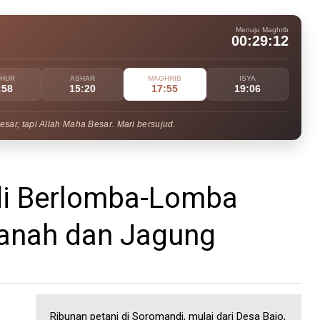
Menuju Maghrib
00:29:11
UHUR
ASHAR
MAGHRIB
ISYA
:58
15:20
17:55
19:06
ar, tapi Allah Maha Besar. Mari bersujud.
di Berlomba-Lomba
anah dan Jagung
Ribunan petani di Soromandi, mulai dari Desa Bajo,