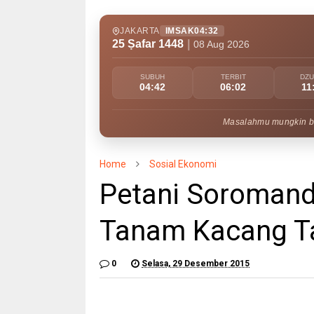
JAKARTA
IMSAK
04:32
25 Ṣafar 1448
|
08 Aug 2026
SUBUH
TERBIT
DZ
04:42
06:02
11
Masalahmu mungkin bes
Home
Sosial Ekonomi
Petani Soroman
Tanam Kacang T
0
Selasa, 29 Desember 2015