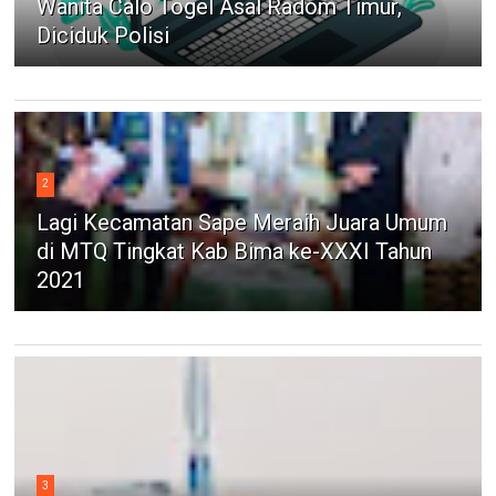
Wanita Calo Togel Asal Radom Timur,
Diciduk Polisi
2
Lagi Kecamatan Sape Meraih Juara Umum
di MTQ Tingkat Kab Bima ke-XXXI Tahun
2021
3