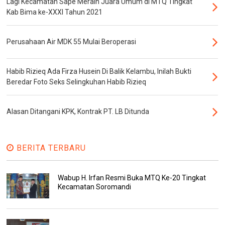
Lagi Kecamatan Sape Meraih Juara Umum di MTQ Tingkat
Kab Bima ke-XXXI Tahun 2021
Perusahaan Air MDK 55 Mulai Beroperasi
Habib Rizieq Ada Firza Husein Di Balik Kelambu, Inilah Bukti
Beredar Foto Seks Selingkuhan Habib Rizieq
Alasan Ditangani KPK, Kontrak PT. LB Ditunda
BERITA TERBARU
Wabup H. Irfan Resmi Buka MTQ Ke-20 Tingkat
Kecamatan Soromandi