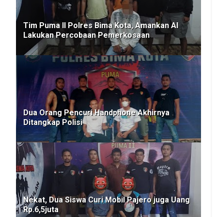
Tim Puma ll Polres Bima Kota, Amankan AI
Lakukan Percobaan Pemerkosaan
Dua Orang Pencuri Handphone Akhirnya
Ditangkap Polisi
Nekat, Dua Siswa Curi Mobil Pajero juga Uang
Rp.6,5juta