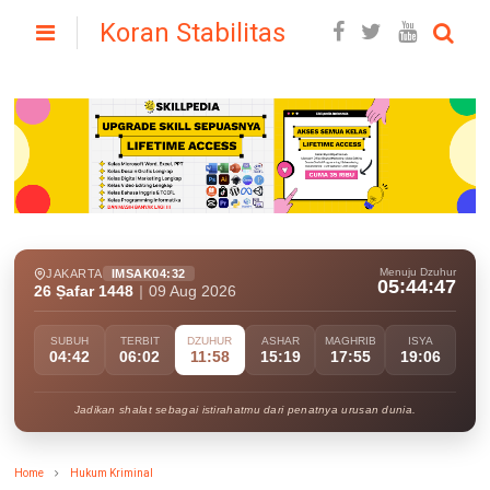
Koran Stabilitas
Menuju Dzuhur
JAKARTA
IMSAK
04:32
05:44:45
26 Ṣafar 1448
|
09 Aug 2026
SUBUH
TERBIT
DZUHUR
ASHAR
MAGHRIB
ISYA
04:42
06:02
11:58
15:19
17:55
19:06
Jadikan shalat sebagai istirahatmu dari penatnya urusan dunia.
Home
Hukum Kriminal