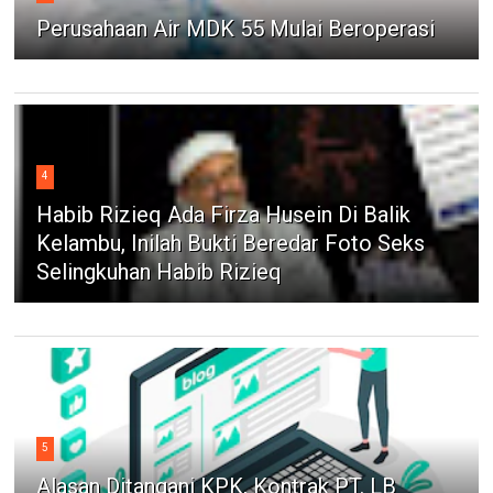
Perusahaan Air MDK 55 Mulai Beroperasi
4
Habib Rizieq Ada Firza Husein Di Balik
Kelambu, Inilah Bukti Beredar Foto Seks
Selingkuhan Habib Rizieq
5
Alasan Ditangani KPK, Kontrak PT. LB