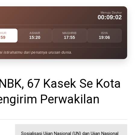
Menuju Dzuhur
00:09:01
UHUR
ASHAR
MAGHRIB
ISYA
:59
15:20
17:55
19:06
i istirahatmu dari penatnya urusan dunia.
NBK, 67 Kasek Se Kota
engirim Perwakilan
Sosialisasi Ujian Nasional (UN) dan Ujian Nasional