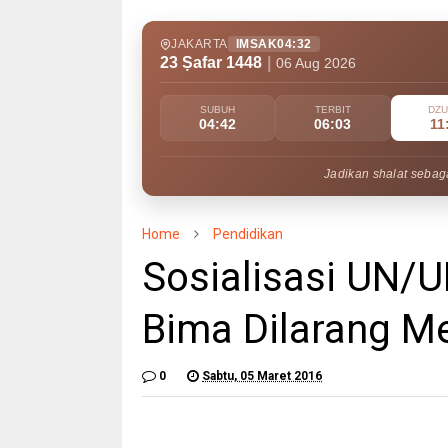
JAKARTA
IMSAK
04:32
23 Ṣafar 1448
|
06 Aug 2026
SUBUH
TERBIT
DZ
04:42
06:03
11
Jadikan shalat sebaga
Home
Pendidikan
Sosialisasi UN/U
Bima Dilarang M
0
Sabtu, 05 Maret 2016