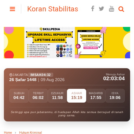
Koran Stabilitas
Menuju Ashar
JAKARTA
IMSAK
04:32
02:03:03
26 Ṣafar 1448
|
09 Aug 2026
SUBUH
TERBIT
DZUHUR
ASHAR
MAGHRIB
ISYA
04:42
06:02
11:58
15:19
17:55
19:06
Setinggi apa pun jabatanmu, di hadapan Allah kita semua bersujud di tanah
yang sama.
Home
Hukum Kriminal