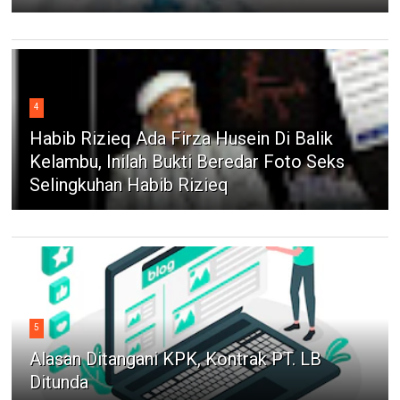
4
Habib Rizieq Ada Firza Husein Di Balik
Kelambu, Inilah Bukti Beredar Foto Seks
Selingkuhan Habib Rizieq
5
Alasan Ditangani KPK, Kontrak PT. LB
Ditunda