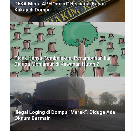
DEKA Minta APH "sorot" Berbagai Kasus
Kakap di Dompu
Tidak Hanya Pembalakan, Perambahan liar
Diduga Menjamur di Kawasan Hutan ?
Illegal Loging di Dompu “Marak”. Diduga Ada
Oknum Bermain