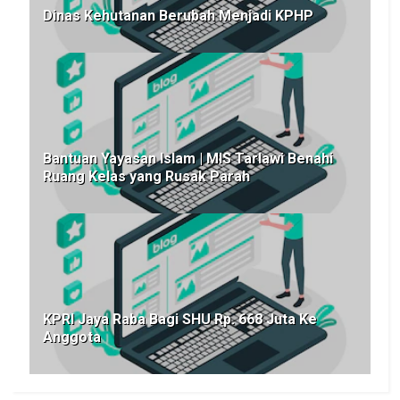
Dinas Kehutanan Berubah Menjadi KPHP
Bantuan Yayasan Islam | MIS Tarlawi Benahi
Ruang Kelas yang Rusak Parah
KPRI Jaya Raba Bagi SHU Rp. 668 Juta Ke
Anggota