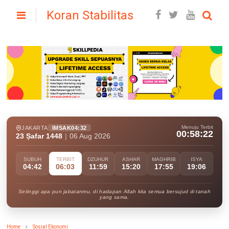
Koran Stabilitas
Menuju Terbit
JAKARTA
IMSAK
04:32
00:58:21
23 Ṣafar 1448
|
06 Aug 2026
SUBUH
TERBIT
DZUHUR
ASHAR
MAGHRIB
ISYA
04:42
06:03
11:59
15:20
17:55
19:06
Setinggi apa pun jabatanmu, di hadapan Allah kita semua bersujud di tanah
yang sama.
Home
Sosial Ekonomi