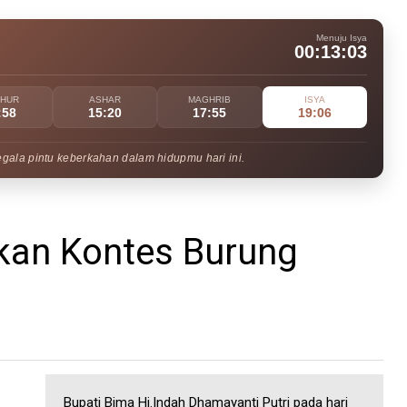
Menuju Isya
00:13:02
UHUR
ASHAR
MAGHRIB
ISYA
:58
15:20
17:55
19:06
egala pintu keberkahan dalam hidupmu hari ini.
kan Kontes Burung
Bupati Bima Hj.Indah Dhamayanti Putri pada hari