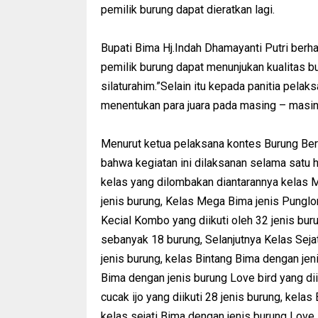
pemilik burung dapat dieratkan lagi.
Bupati Bima Hj.Indah Dhamayanti Putri berh
pemilik burung dapat menunjukan kualitas bu
silaturahim.”Selain itu kepada panitia pela
menentukan para juara pada masing – masing
Menurut ketua pelaksana kontes Burung Berk
bahwa kegiatan ini dilaksanan selama satu 
kelas yang dilombakan diantarannya kelas 
jenis burung, Kelas Mega Bima jenis Punglor 
Kecial Kombo yang diikuti oleh 32 jenis buru
sebanyak 18 burung, Selanjutnya Kelas Sejat
jenis burung, kelas Bintang Bima dengan jeni
Bima dengan jenis burung Love bird yang dii
cucak ijo yang diikuti 28 jenis burung, kelas
kelas sejati Bima dengan jenis burung Love B