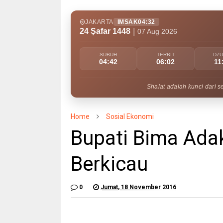
JAKARTA
IMSAK
04:32
24 Ṣafar 1448
|
07 Aug 2026
SUBUH
TERBIT
DZ
04:42
06:02
11
Shalat adalah kunci dari s
Home
Sosial Ekonomi
Bupati Bima Ada
Berkicau
0
Jumat, 18 November 2016