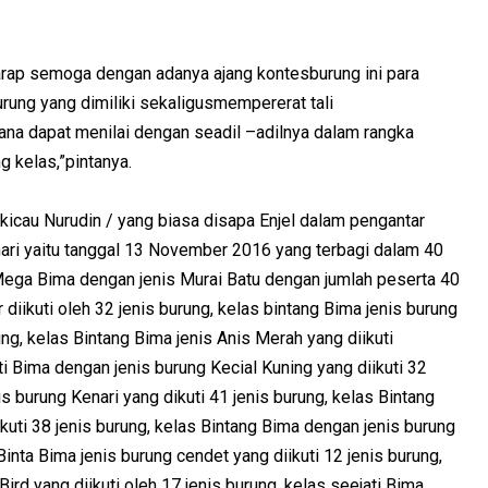
arap semoga dengan adanya ajang kontesburung ini para
rung yang dimiliki sekaligusmempererat tali
ksana dapat menilai dengan seadil –adilnya dalam rangka
 kelas,”pintanya.
icau Nurudin / yang biasa disapa Enjel dalam pengantar
hari yaitu tanggal 13 November 2016 yang terbagi dalam 40
Mega Bima dengan jenis Murai Batu dengan jumlah peserta 40
diikuti oleh 32 jenis burung, kelas bintang Bima jenis burung
ng, kelas Bintang Bima jenis Anis Merah yang diikuti
i Bima dengan jenis burung Kecial Kuning yang diikuti 32
s burung Kenari yang dikuti 41 jenis burung, kelas Bintang
kuti 38 jenis burung, kelas Bintang Bima dengan jenis burung
 Binta Bima jenis burung cendet yang diikuti 12 jenis burung,
ird yang diikuti oleh 17 jenis burung, kelas seejati Bima