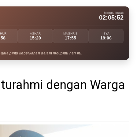
Menuju Imsak
02:05:51
UHUR
ASHAR
MAGHRIB
ISYA
:58
15:20
17:55
19:06
egala pintu keberkahan dalam hidupmu hari ini.
aturahmi dengan Warga