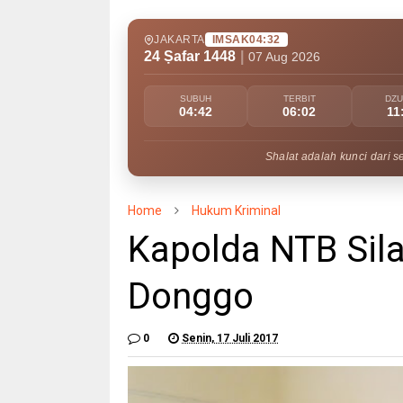
JAKARTA
IMSAK
04:32
24 Ṣafar 1448
|
07 Aug 2026
SUBUH
TERBIT
DZ
04:42
06:02
11
Shalat adalah kunci dari s
Home
Hukum Kriminal
Kapolda NTB Sil
Donggo
0
Senin, 17 Juli 2017