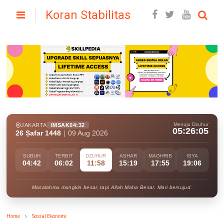
Koran Stabilitas
Menuju Dzuhur
JAKARTA
IMSAK
04:32
05:26:04
26 Ṣafar 1448
|
09 Aug 2026
SUBUH
TERBIT
DZUHUR
ASHAR
MAGHRIB
ISYA
04:42
06:02
11:58
15:19
17:55
19:06
Masalahmu mungkin besar, tapi Allah Maha Besar. Mari bersujud.
Home
Sosial Ekonomi