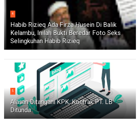
4
Habib Rizieq Ada Firza Husein Di Balik
Kelambu, Inilah Bukti Beredar Foto Seks
Selingkuhan Habib Rizieq
5
Alasan Ditangani KPK, Kontrak PT. LB
Ditunda