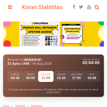
Koran Stabilitas
Menuju Dzuhur
JAKARTA
IMSAK
04:32
02:03:59
23 Ṣafar 1448
|
06 Aug 2026
SUBUH
TERBIT
DZUHUR
ASHAR
MAGHRIB
ISYA
04:42
06:03
11:59
15:20
17:55
19:06
Setinggi apa pun jabatanmu, di hadapan Allah kita semua bersujud di tanah
yang sama.
Home
Featured
Kesehatan