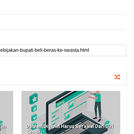
lah
Dahlan: Disiplin Harus Berawal Dari Diri
Sendiri