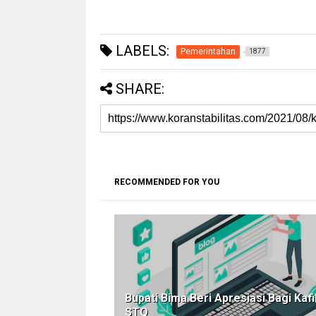
LABELS:
Pemerintahan
1877
SHARE:
RECOMMENDED FOR YOU
Bupati Bima Beri Apresiasi Bagi Kafi
STQ