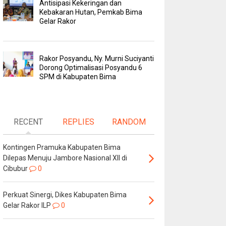
Antisipasi Kekeringan dan
Kebakaran Hutan, Pemkab Bima
Gelar Rakor
Rakor Posyandu, Ny. Murni Suciyanti
Dorong Optimalisasi Posyandu 6
SPM di Kabupaten Bima
RECENT
REPLIES
RANDOM
Kontingen Pramuka Kabupaten Bima
Dilepas Menuju Jambore Nasional XII di
Cibubur
0
Perkuat Sinergi, Dikes Kabupaten Bima
Gelar Rakor ILP
0