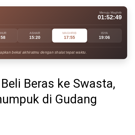
Menuju Maghrib
01:52:48
UHUR
ASHAR
MAGHRIB
ISYA
:58
15:20
17:55
19:06
apkan bekal akhiratmu dengan shalat tepat waktu.
 Beli Beras ke Swasta,
numpuk di Gudang