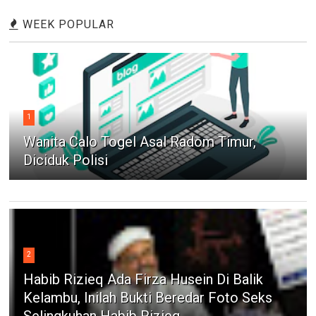
WEEK POPULAR
1
Wanita Calo Togel Asal Radom Timur,
Diciduk Polisi
2
Habib Rizieq Ada Firza Husein Di Balik
Kelambu, Inilah Bukti Beredar Foto Seks