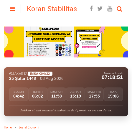
Koran Stabilitas
Menuju Imsak
JAKARTA
IMSAK
04:32
07:18:50
25 Ṣafar 1448
|
08 Aug 2026
SUBUH
TERBIT
DZUHUR
ASHAR
MAGHRIB
ISYA
04:42
06:02
11:58
15:19
17:55
19:06
Jadikan shalat sebagai istirahatmu dari penatnya urusan dunia.
Home
Sosial Ekonomi