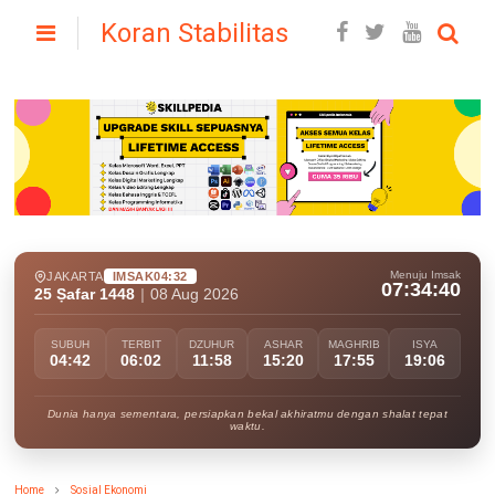
Koran Stabilitas
Menuju Imsak
JAKARTA
IMSAK
04:32
07:34:38
25 Ṣafar 1448
|
08 Aug 2026
SUBUH
TERBIT
DZUHUR
ASHAR
MAGHRIB
ISYA
04:42
06:02
11:58
15:20
17:55
19:06
Dunia hanya sementara, persiapkan bekal akhiratmu dengan shalat tepat
waktu.
Home
Sosial Ekonomi