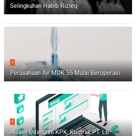
Selingkuhan Habib Rizieq
3
Perusahaan Air MDK 55 Mulai Beroperasi
4
Alasan Ditangani KPK, Kontrak PT. LB