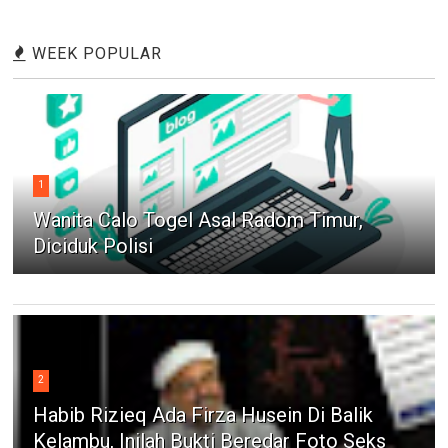
WEEK POPULAR
1
Wanita Calo Togel Asal Radom Timur,
Diciduk Polisi
2
Habib Rizieq Ada Firza Husein Di Balik
Kelambu, Inilah Bukti Beredar Foto Seks