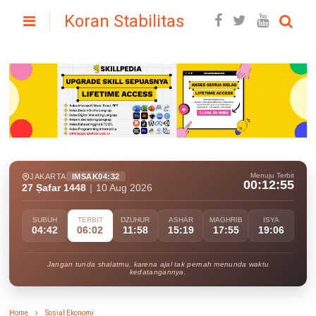
Koran Stabilitas
Menuju Terbit
JAKARTA
IMSAK
04:32
00:12:53
27 Ṣafar 1448
|
10 Aug 2026
SUBUH
TERBIT
DZUHUR
ASHAR
MAGHRIB
ISYA
04:42
06:02
11:58
15:19
17:55
19:06
Jangan tunda shalatmu, karena ajal tak pernah menunda waktu
kedatangannya.
Home
Sosial Ekonomi