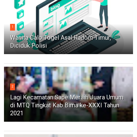
1
Wanita Calo Togel Asal Radom Timur,
Diciduk Polisi
2
Lagi Kecamatan Sape Meraih Juara Umum
di MTQ Tingkat Kab Bima ke-XXXI Tahun
2021