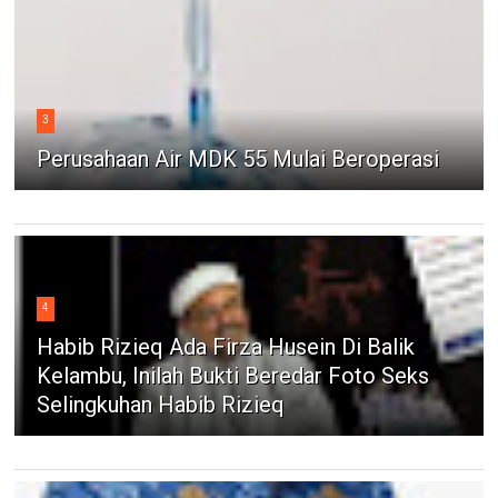
3
Perusahaan Air MDK 55 Mulai Beroperasi
4
Habib Rizieq Ada Firza Husein Di Balik
Kelambu, Inilah Bukti Beredar Foto Seks
Selingkuhan Habib Rizieq