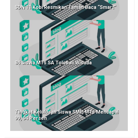
SDN 11 Kobi Resmikan Taman Baca “Smart”
84 Siswa MTs SA Tolobali Wisuda
Tingkat Kelulusan Siswa SMP, MTs Mencapai
99, 94 Persen