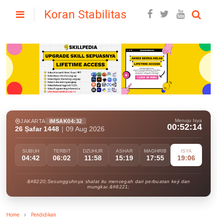
Koran Stabilitas
Menuju Isya
JAKARTA
IMSAK
04:32
00:52:13
26 Ṣafar 1448
|
09 Aug 2026
SUBUH
TERBIT
DZUHUR
ASHAR
MAGHRIB
ISYA
04:42
06:02
11:58
15:19
17:55
19:06
&#8220;Sesungguhnya shalat itu mencegah dari perbuatan keji dan
mungkar.&#8221;
Home
Pendidikan