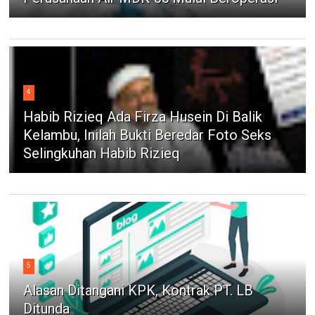
4
Habib Rizieq Ada Firza Husein Di Balik
Kelambu, Inilah Bukti Beredar Foto Seks
Selingkuhan Habib Rizieq
5
Alasan Ditangani KPK, Kontrak PT. LB
Ditunda