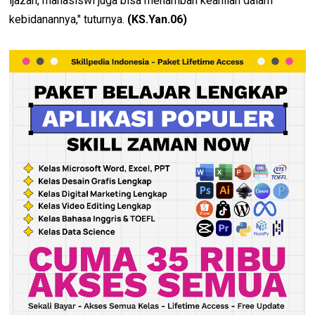
ijazah, mahasiswi juga bisa menambah keahlian dalam
kebidanannya," tuturnya.
(KS.Yan.06)