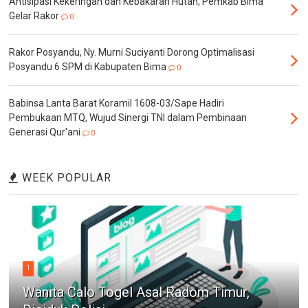
Antisipasi Kekeringan dan Kebakaran Hutan, Pemkab Bima
Gelar Rakor
0
Rakor Posyandu, Ny. Murni Suciyanti Dorong Optimalisasi
Posyandu 6 SPM di Kabupaten Bima
0
Babinsa Lanta Barat Koramil 1608-03/Sape Hadiri
Pembukaan MTQ, Wujud Sinergi TNI dalam Pembinaan
Generasi Qur'ani
0
WEEK POPULAR
1
Wanita Calo Togel Asal Radom Timur,