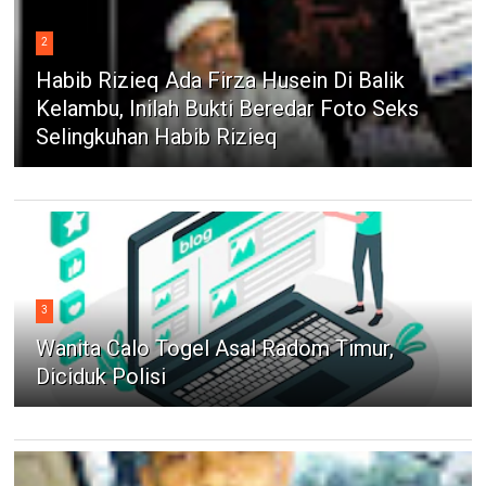
2
Habib Rizieq Ada Firza Husein Di Balik
Kelambu, Inilah Bukti Beredar Foto Seks
Selingkuhan Habib Rizieq
3
Wanita Calo Togel Asal Radom Timur,
Diciduk Polisi