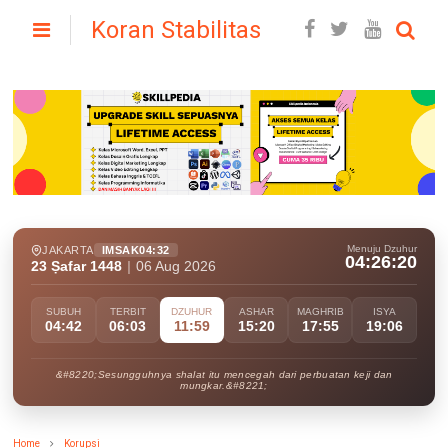
Koran Stabilitas
Menuju Dzuhur
JAKARTA
IMSAK
04:32
04:26:19
23 Ṣafar 1448
|
06 Aug 2026
SUBUH
TERBIT
DZUHUR
ASHAR
MAGHRIB
ISYA
04:42
06:03
11:59
15:20
17:55
19:06
&#8220;Sesungguhnya shalat itu mencegah dari perbuatan keji dan
mungkar.&#8221;
Home
Korupsi