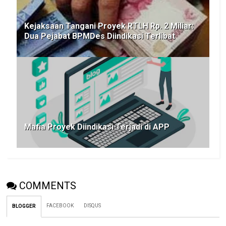
Kejaksaan Tangani Proyek RTLH Rp. 2 Miliar:
Dua Pejabat BPMDes Diindikasi Terlibat
Mafia Proyek Diindikasi Terjadi di APP
COMMENTS
FACEBOOK
DISQUS
BLOGGER