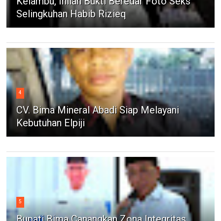
Kelambu, Inilah Bukti Beredar Foto Seks
Selingkuhan Habib Rizieq
4
CV. Bima Mineral Abadi Siap Melayani
Kebutuhan Elpiji
5
Bupati Bima Canangkan Zona Integritas