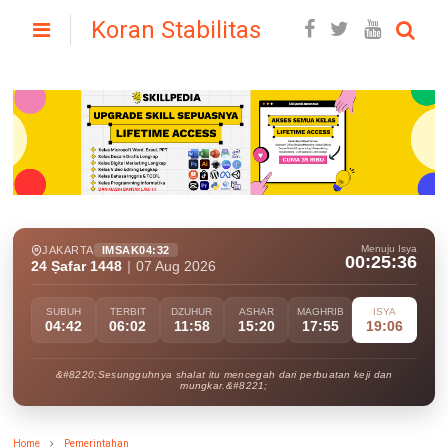
Koran Stabilitas
Menuju Isya
JAKARTA
IMSAK
04:32
00:25:34
24 Ṣafar 1448
|
07 Aug 2026
SUBUH
TERBIT
DZUHUR
ASHAR
MAGHRIB
ISYA
04:42
06:02
11:58
15:20
17:55
19:06
&#8220;Sesungguhnya shalat itu mencegah dari perbuatan keji dan
mungkar.&#8221;
Home
Pemerintahan