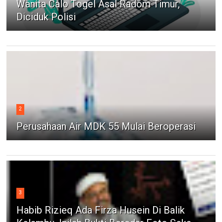
Wanita Calo Togel Asal Radom Timur,
Diciduk Polisi
2
Perusahaan Air MDK 55 Mulai Beroperasi
3
Habib Rizieq Ada Firza Husein Di Balik