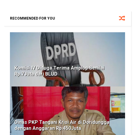
RECOMMENDED FOR YOU
Komisi IV Diduga Terima Amplop Senilai
Rp.7Juta dari BLUD
Dinas PKP Tangani Krisi Air di Doridungga
dengan Anggaran Rp.450Juta