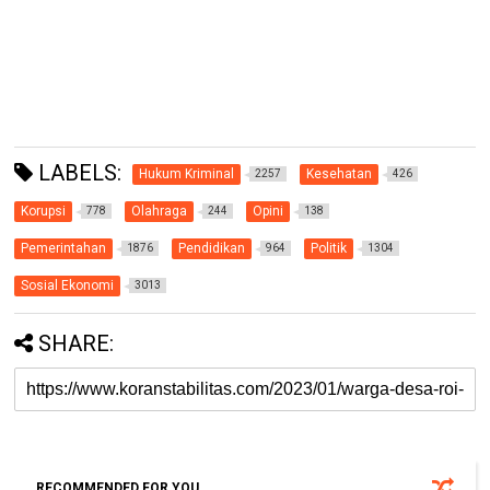
LABELS:
Hukum Kriminal
Kesehatan
2257
426
Korupsi
Olahraga
Opini
778
244
138
Pemerintahan
Pendidikan
Politik
1876
964
1304
Sosial Ekonomi
3013
SHARE:
RECOMMENDED FOR YOU