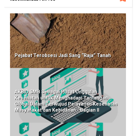
Pejabat Terobsesi Jadi Sang “Raja” Tanah
AKBID SMB Sebagai Pusat Unggulan
Kesehatan untuk Menghadapi Tantangan
Global Dalam Terwujud Pelayanan Kesehatan
Masyarakat dan Kebidanan - Bagian II