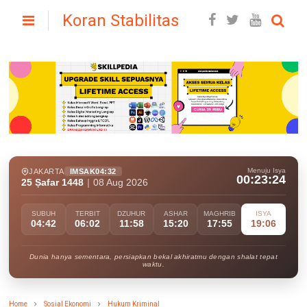
Koran Stabilitas
Menuju Isya
JAKARTA
IMSAK
04:32
00:23:23
25 Ṣafar 1448
|
08 Aug 2026
SUBUH
TERBIT
DZUHUR
ASHAR
MAGHRIB
ISYA
04:42
06:02
11:58
15:20
17:55
19:06
Dunia hanya sementara, persiapkan bekal akhiratmu dengan shalat tepat
waktu.
Home
Sosial Ekonomi
Hukum Kriminal