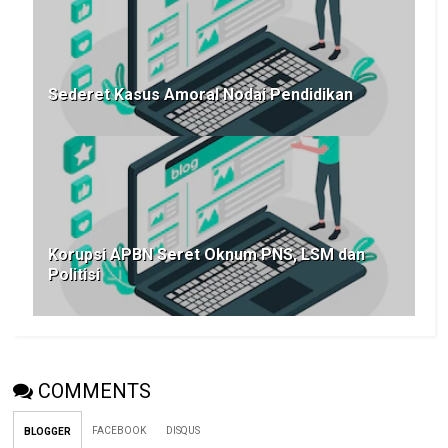
Sederet Kasus Amoral Nodai Pendidikan
Korupsi APBN Seret Oknum PNS, LSM dan
Politisi
COMMENTS
FACEBOOK
DISQUS
BLOGGER