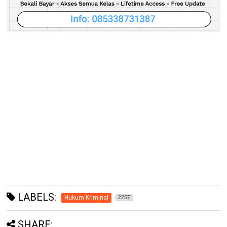
LABELS:
Hukum Kriminal
2257
SHARE: