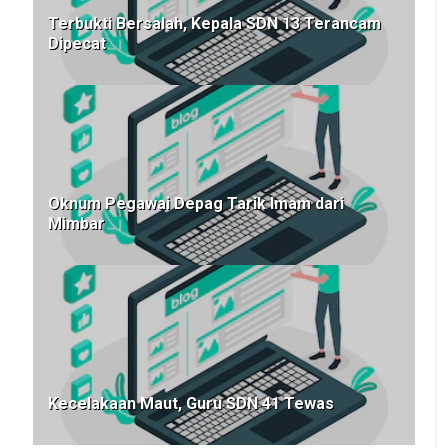
Terbukti Bersalah, Kepala SDN 13 Terancam
Dipecat
Oknum Pegawai Depag Tarik Imam dari
Mimbar
Kecelakaan Maut, Guru SDN 41 Tewas