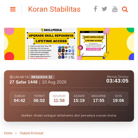
Koran Stabilitas
Menuju Dzuhur
JAKARTA
IMSAK
04:32
03:43:04
27 Ṣafar 1448
|
10 Aug 2026
SUBUH
TERBIT
DZUHUR
ASHAR
MAGHRIB
ISYA
04:42
06:02
11:58
15:19
17:55
19:06
Jadikan shalat sebagai istirahatmu dari penatnya urusan dunia.
Home
Hukum Kriminal