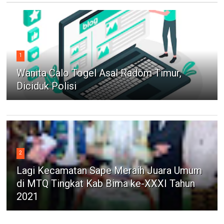
1
Wanita Calo Togel Asal Radom Timur,
Diciduk Polisi
2
Lagi Kecamatan Sape Meraih Juara Umum
di MTQ Tingkat Kab Bima ke-XXXI Tahun
2021