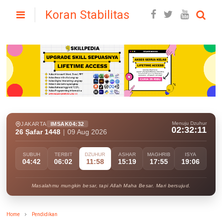
Koran Stabilitas
Menuju Dzuhur
JAKARTA
IMSAK
04:32
02:32:09
26 Ṣafar 1448
|
09 Aug 2026
SUBUH
TERBIT
DZUHUR
ASHAR
MAGHRIB
ISYA
04:42
06:02
11:58
15:19
17:55
19:06
Masalahmu mungkin besar, tapi Allah Maha Besar. Mari bersujud.
Home
Pendidikan