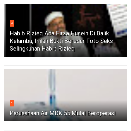
3
Habib Rizieq Ada Firza Husein Di Balik
Kelambu, Inilah Bukti Beredar Foto Seks
Selingkuhan Habib Rizieq
4
Perusahaan Air MDK 55 Mulai Beroperasi