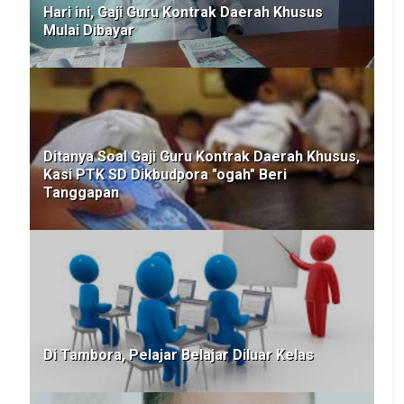
Hari ini, Gaji Guru Kontrak Daerah Khusus
Mulai Dibayar
Ditanya Soal Gaji Guru Kontrak Daerah Khusus,
Kasi PTK SD Dikbudpora "ogah" Beri
Tanggapan
Di Tambora, Pelajar Belajar Diluar Kelas