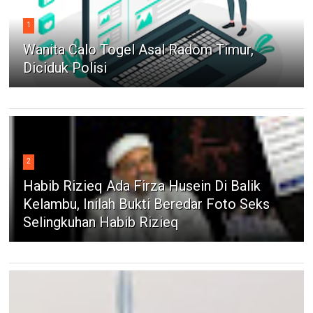
1
Wanita Calo Togel Asal Radom Timur,
Diciduk Polisi
2
Habib Rizieq Ada Firza Husein Di Balik
Kelambu, Inilah Bukti Beredar Foto Seks
Selingkuhan Habib Rizieq