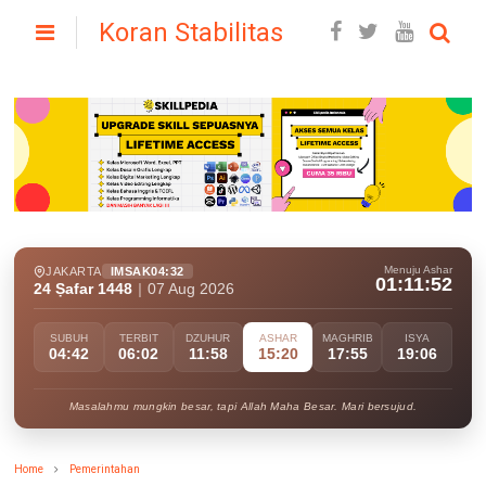
Koran Stabilitas
Menuju Ashar
JAKARTA
IMSAK
04:32
01:11:51
24 Ṣafar 1448
|
07 Aug 2026
SUBUH
TERBIT
DZUHUR
ASHAR
MAGHRIB
ISYA
04:42
06:02
11:58
15:20
17:55
19:06
Masalahmu mungkin besar, tapi Allah Maha Besar. Mari bersujud.
Home
Pemerintahan