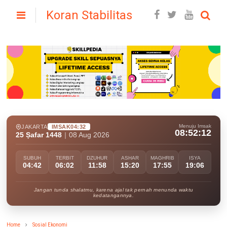
Koran Stabilitas
Menuju Imsak
JAKARTA
IMSAK
04:32
08:52:10
25 Ṣafar 1448
|
08 Aug 2026
SUBUH
TERBIT
DZUHUR
ASHAR
MAGHRIB
ISYA
04:42
06:02
11:58
15:20
17:55
19:06
Jangan tunda shalatmu, karena ajal tak pernah menunda waktu
kedatangannya.
Home
Sosial Ekonomi