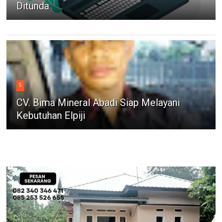
Ditunda
5
CV. Bima Mineral Abadi Siap Melayani
Kebutuhan Elpiji