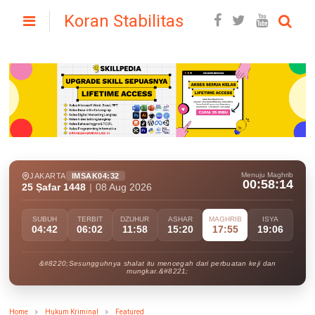
Koran Stabilitas
Menuju Maghrib
JAKARTA
IMSAK
04:32
00:58:12
25 Ṣafar 1448
|
08 Aug 2026
SUBUH
TERBIT
DZUHUR
ASHAR
MAGHRIB
ISYA
04:42
06:02
11:58
15:20
17:55
19:06
&#8220;Sesungguhnya shalat itu mencegah dari perbuatan keji dan
mungkar.&#8221;
Home
Hukum Kriminal
Featured