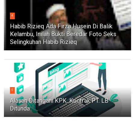
4
Habib Rizieq Ada Firza Husein Di Balik
Kelambu, Inilah Bukti Beredar Foto Seks
Selingkuhan Habib Rizieq
5
Alasan Ditangani KPK, Kontrak PT. LB
Ditunda