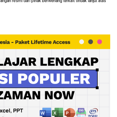
rangan resmi dari pihak berwenang terkait tindak lanjut atas