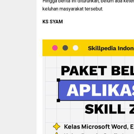
Hingga berita ini diturunkan, belum ada kete
keluhan masyarakat tersebut.
KS SYAM