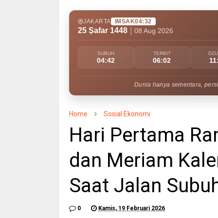
JAKARTA
IMSAK
04:32
25 Ṣafar 1448
|
08 Aug 2026
SUBUH
TERBIT
DZ
04:42
06:02
11
Dunia hanya sementara, persi
Home
Sosial Ekonomi
Hari Pertama Ra
dan Meriam Kal
Saat Jalan Subu
0
Kamis, 19 Februari 2026