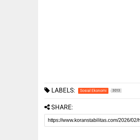
LABELS:
Sosial Ekonomi
3013
SHARE: