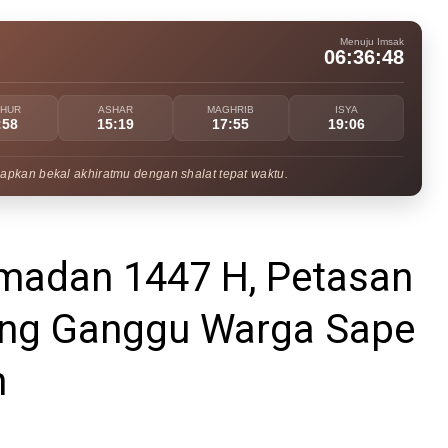
Menuju Imsak
06:36:47
UHUR
ASHAR
MAGHRIB
ISYA
:58
15:19
17:55
19:06
apkan bekal akhiratmu dengan shalat tepat waktu.
madan 1447 H, Petasan
eng Ganggu Warga Sape
h