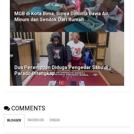
MGB di Kota Bima, Siswa Diminta Bawa Air
Minum dan Sendok Dari Rumah
Dua Perempuan Diduga Pengedar Sabu di
Parado Ditangkap
COMMENTS
FACEBOOK
DISQUS
BLOGGER