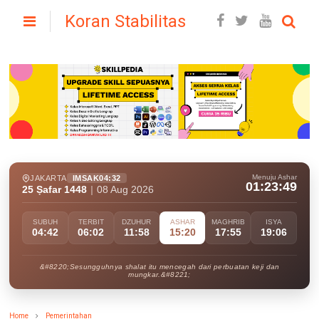
Koran Stabilitas
Menuju Ashar
JAKARTA
IMSAK
04:32
01:23:47
25 Ṣafar 1448
|
08 Aug 2026
SUBUH
TERBIT
DZUHUR
ASHAR
MAGHRIB
ISYA
04:42
06:02
11:58
15:20
17:55
19:06
&#8220;Sesungguhnya shalat itu mencegah dari perbuatan keji dan
mungkar.&#8221;
Home
Pemerintahan