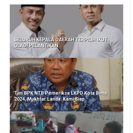
SELURUH KEPALA DAERAH TERPILIH IKUT
GLADI PELANTIKAN
Tim BPK NTB Pemeriksa LKPD Kota Bima
2024, Mukhtar Landa: Kami Siap