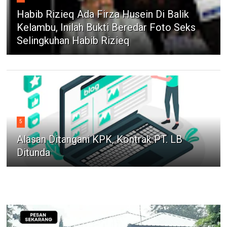
Habib Rizieq Ada Firza Husein Di Balik
Kelambu, Inilah Bukti Beredar Foto Seks
Selingkuhan Habib Rizieq
5
Alasan Ditangani KPK, Kontrak PT. LB
Ditunda