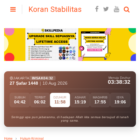
Koran Stabilitas
Menuju Dzuhur
JAKARTA
IMSAK
04:32
03:38:31
27 Ṣafar 1448
|
10 Aug 2026
SUBUH
TERBIT
DZUHUR
ASHAR
MAGHRIB
ISYA
04:42
06:02
11:58
15:19
17:55
19:06
Setinggi apa pun jabatanmu, di hadapan Allah kita semua bersujud di tanah
yang sama.
Home
Hukum Kriminal