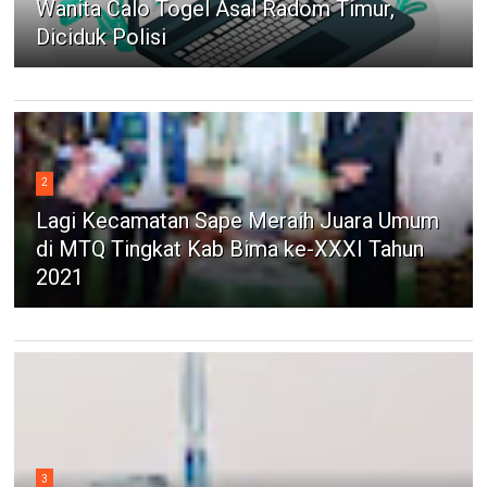
Wanita Calo Togel Asal Radom Timur,
Diciduk Polisi
2
Lagi Kecamatan Sape Meraih Juara Umum
di MTQ Tingkat Kab Bima ke-XXXI Tahun
2021
3