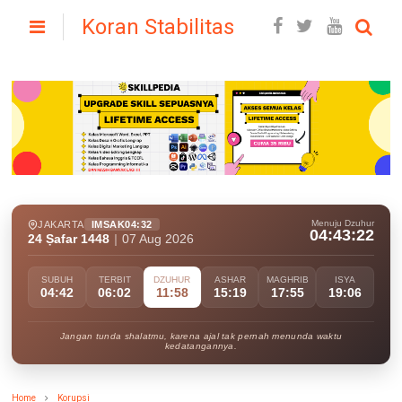
Koran Stabilitas
Menuju Dzuhur
JAKARTA
IMSAK
04:32
04:43:20
24 Ṣafar 1448
|
07 Aug 2026
SUBUH
TERBIT
DZUHUR
ASHAR
MAGHRIB
ISYA
04:42
06:02
11:58
15:19
17:55
19:06
Jangan tunda shalatmu, karena ajal tak pernah menunda waktu
kedatangannya.
Home
Korupsi