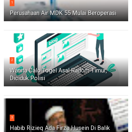
1
Perusahaan Air MDK 55 Mulai Beroperasi
2
Wanita Calo Togel Asal Radom Timur,
Diciduk Polisi
3
Habib Rizieq Ada Firza Husein Di Balik