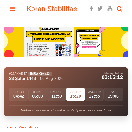
Koran Stabilitas
Menuju Ashar
JAKARTA
IMSAK
04:32
03:15:10
23 Ṣafar 1448
|
06 Aug 2026
SUBUH
TERBIT
DZUHUR
ASHAR
MAGHRIB
ISYA
04:42
06:03
11:59
15:20
17:55
19:06
Jadikan shalat sebagai istirahatmu dari penatnya urusan dunia.
Home
Pemerintahan