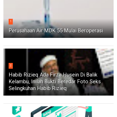
1
Perusahaan Air MDK 55 Mulai Beroperasi
2
Habib Rizieq Ada Firza Husein Di Balik
Kelambu, Inilah Bukti Beredar Foto Seks
Selingkuhan Habib Rizieq