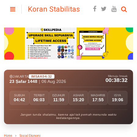
Koran Stabilitas
Menuju Imsak
JAKARTA
IMSAK
04:32
00:38:31
23 Ṣafar 1448
|
06 Aug 2026
SUBUH
TERBIT
DZUHUR
ASHAR
MAGHRIB
ISYA
04:42
06:03
11:59
15:20
17:55
19:06
Jangan tunda shalatmu, karena ajal tak pernah menunda waktu
kedatangannya.
Home
Sosial Ekonomi