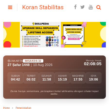
Koran Stabilitas
Menuju Imsak
JAKARTA
IMSAK
04:32
02:08:03
27 Ṣafar 1448
|
10 Aug 2026
SUBUH
TERBIT
DZUHUR
ASHAR
MAGHRIB
ISYA
04:42
06:02
11:58
15:19
17:55
19:06
Dunia hanya sementara, persiapkan bekal akhiratmu dengan shalat tepat
waktu.
Home
Pemerintahan