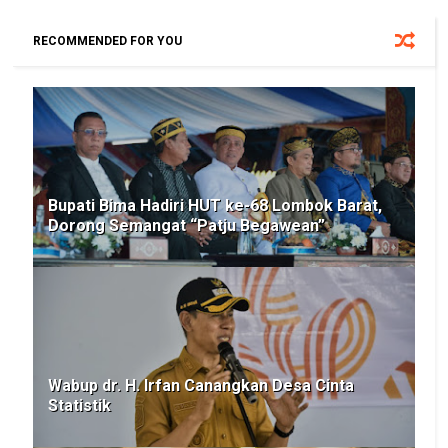
RECOMMENDED FOR YOU
Bupati Bima Hadiri HUT ke-68 Lombok Barat,
Dorong Semangat “Patju Begawean”
Wabup dr. H. Irfan Canangkan Desa Cinta
Statistik