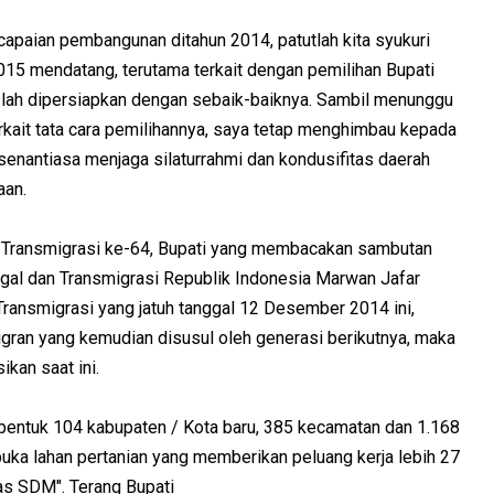
capaian pembangunan ditahun 2014, patutlah kita syukuri
015 mendatang, terutama terkait dengan pemilihan Bupati
slah dipersiapkan dengan sebaik-baiknya. Sambil menunggu
kait tata cara pemilihannya, saya tetap menghimbau kepada
enantiasa menjaga silaturrahmi dan kondusifitas daerah
aan.
kti Transmigrasi ke-64, Bupati yang membacakan sambutan
gal dan Transmigrasi Republik Indonesia Marwan Jafar
ransmigrasi yang jatuh tanggal 12 Desember 2014 ini,
igran yang kemudian disusul oleh generasi berikutnya, maka
ikan saat ini.
bentuk 104 kabupaten / Kota baru, 385 kecamatan dan 1.168
uka lahan pertanian yang memberikan peluang kerja lebih 27
tas SDM". Terang Bupati