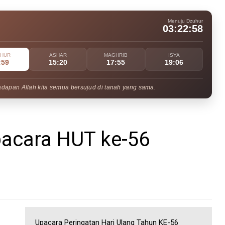
Menuju Dzuhur
03:22:57
UHUR
ASHAR
MAGHRIB
ISYA
:59
15:20
17:55
19:06
adapan Allah kita semua bersujud di tanah yang sama.
pacara HUT ke-56
Upacara Peringatan Hari Ulang Tahun KE-56