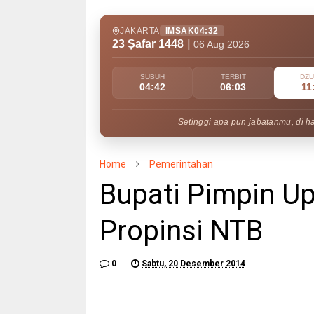
JAKARTA
IMSAK
04:32
23 Ṣafar 1448
|
06 Aug 2026
SUBUH
TERBIT
DZ
04:42
06:03
11
Setinggi apa pun jabatanmu, di h
Home
Pemerintahan
Bupati Pimpin U
Propinsi NTB
0
Sabtu, 20 Desember 2014