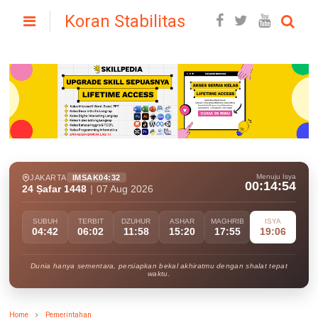
Koran Stabilitas
Menuju Isya
JAKARTA
IMSAK
04:32
00:14:52
24 Ṣafar 1448
|
07 Aug 2026
SUBUH
TERBIT
DZUHUR
ASHAR
MAGHRIB
ISYA
04:42
06:02
11:58
15:20
17:55
19:06
Dunia hanya sementara, persiapkan bekal akhiratmu dengan shalat tepat
waktu.
Home
Pemerintahan