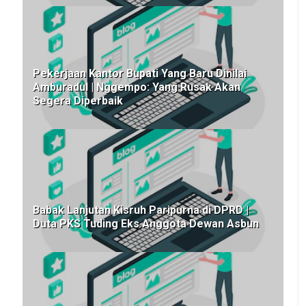
Pekerjaan Kantor Bupati Yang Baru Dinilai
Amburadul | Nggempo: Yang Rusak Akan
Segera Diperbaik
Babak Lanjutan Kisruh Paripurna di DPRD |
Duta PKS Tuding Eks Anggota Dewan Asbun