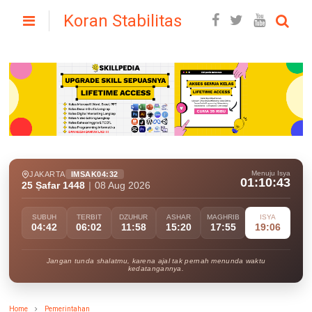
Koran Stabilitas
Menuju Isya
JAKARTA
IMSAK
04:32
01:10:41
25 Ṣafar 1448
|
08 Aug 2026
SUBUH
TERBIT
DZUHUR
ASHAR
MAGHRIB
ISYA
04:42
06:02
11:58
15:20
17:55
19:06
Jangan tunda shalatmu, karena ajal tak pernah menunda waktu
kedatangannya.
Home
Pemerintahan