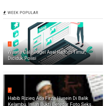
WEEK POPULAR
1
Wanita Calo Togel Asal Radom Timur,
Diciduk Polisi
2
Habib Rizieq Ada Firza Husein Di Balik
Kelambu, Inilah Bukti Beredar Foto Seks