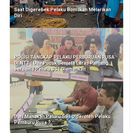
Saat Digerebek Pelaku Bom Ikan Melarikan
Diri
POLISI TANGKAP PELAKU PERBURUAN RUSA
DI NTT | Dua Pucuk Senjata Laras Panjang
bersama Peluru SS1 Diamankan
Dari Manakah Peluru SS1 Diperoleh Pelaku
Pemburu Rusa ?