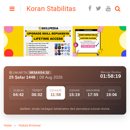
Koran Stabilitas
Menuju Dzuhur
JAKARTA
IMSAK
04:32
01:58:18
25 Ṣafar 1448
|
08 Aug 2026
SUBUH
TERBIT
DZUHUR
ASHAR
MAGHRIB
ISYA
04:42
06:02
11:58
15:19
17:55
19:06
Jadikan shalat sebagai istirahatmu dari penatnya urusan dunia.
Home
Hukum Kriminal