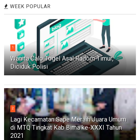
WEEK POPULAR
1
Wanita Calo Togel Asal Radom Timur,
Diciduk Polisi
2
Lagi Kecamatan Sape Meraih Juara Umum
di MTQ Tingkat Kab Bima ke-XXXI Tahun
2021