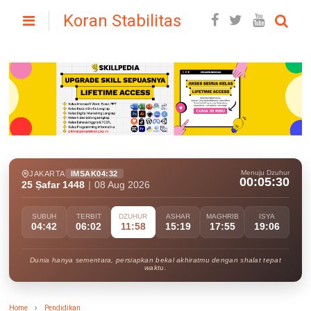
Koran Stabilitas
Menuju Dzuhur
JAKARTA
IMSAK
04:32
00:05:29
25 Ṣafar 1448
|
08 Aug 2026
SUBUH
TERBIT
DZUHUR
ASHAR
MAGHRIB
ISYA
04:42
06:02
11:58
15:19
17:55
19:06
Dunia hanya sementara, persiapkan bekal akhiratmu dengan shalat tepat
waktu.
Home
Pendidikan