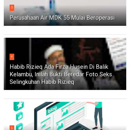
3
Perusahaan Air MDK 55 Mulai Beroperasi
4
Habib Rizieq Ada Firza Husein Di Balik
Kelambu, Inilah Bukti Beredar Foto Seks
Selingkuhan Habib Rizieq
5