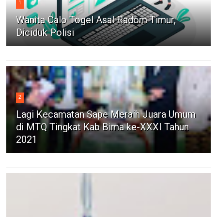
1
Wanita Calo Togel Asal Radom Timur,
Diciduk Polisi
2
Lagi Kecamatan Sape Meraih Juara Umum
di MTQ Tingkat Kab Bima ke-XXXI Tahun
2021