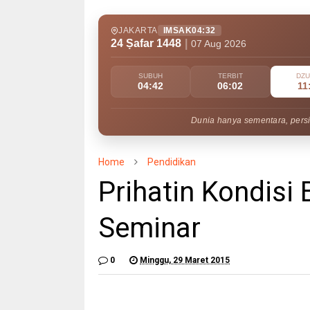
JAKARTA
IMSAK
04:32
24 Ṣafar 1448
|
07 Aug 2026
SUBUH
TERBIT
DZ
04:42
06:02
11
Dunia hanya sementara, persi
Home
Pendidikan
Prihatin Kondisi
Seminar
0
Minggu, 29 Maret 2015