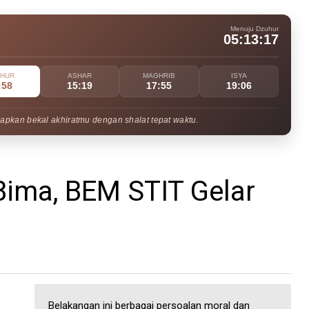
Menuju Dzuhur
05:13:15
UHUR
ASHAR
MAGHRIB
ISYA
:58
15:19
17:55
19:06
apkan bekal akhiratmu dengan shalat tepat waktu.
 Bima, BEM STIT Gelar
Belakangan ini berbagai persoalan moral dan