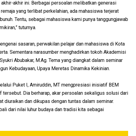
a akhir-akhir ini. Berbagai persoalan melibatkan generasi
emaja yang terlibat perkelahian, ada mahasiswa terjerat
embunuh. Tentu, sebagai mahasiswa kami punya tanggungjawab
ikiran,” tuturnya.
h mengenai sasaran, perwakilan pelajar dan mahasiswa di Kota
serta. Sementara narasumber menghadirkan tokoh Akademisi
 Syukri Abubakar, M.Ag. Tema yang diangkat dalam seminar
ngun Kebudayaan, Upaya Meretas Dinamika Kekinian.
lalui Puket I, Amiruddin, MT mengpresiasi inisiatif BEM
tersebut. Dia berharap, akar persoalan sekaligus solusi dari
at diuraikan dan dikupas dengan tuntas dalam seminar.
 dari nilai luhur budaya dan tradisi kita sebagai