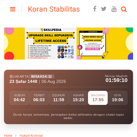
Koran Stabilitas
Menuju Maghrib
JAKARTA
IMSAK
04:32
01:59:08
23 Ṣafar 1448
|
06 Aug 2026
SUBUH
TERBIT
DZUHUR
ASHAR
MAGHRIB
ISYA
04:42
06:03
11:59
15:20
17:55
19:06
Dunia hanya sementara, persiapkan bekal akhiratmu dengan shalat tepat
waktu.
Home
Hukum Kriminal