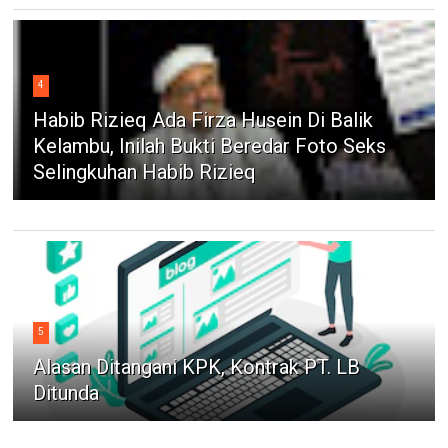
4
Habib Rizieq Ada Firza Husein Di Balik
Kelambu, Inilah Bukti Beredar Foto Seks
Selingkuhan Habib Rizieq
5
Alasan Ditangani KPK, Kontrak PT. LB
Ditunda