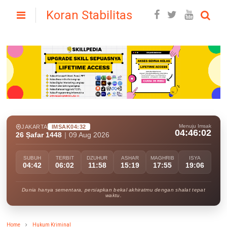
Koran Stabilitas
Menuju Imsak
JAKARTA
IMSAK
04:32
04:46:01
26 Ṣafar 1448
|
09 Aug 2026
SUBUH
TERBIT
DZUHUR
ASHAR
MAGHRIB
ISYA
04:42
06:02
11:58
15:19
17:55
19:06
Dunia hanya sementara, persiapkan bekal akhiratmu dengan shalat tepat
waktu.
Home
Hukum Kriminal