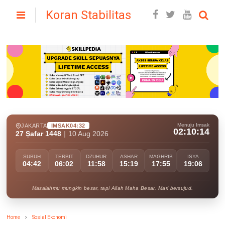
Koran Stabilitas
Menuju Imsak
JAKARTA
IMSAK
04:32
02:10:13
27 Ṣafar 1448
|
10 Aug 2026
SUBUH
TERBIT
DZUHUR
ASHAR
MAGHRIB
ISYA
04:42
06:02
11:58
15:19
17:55
19:06
Masalahmu mungkin besar, tapi Allah Maha Besar. Mari bersujud.
Home
Sosial Ekonomi