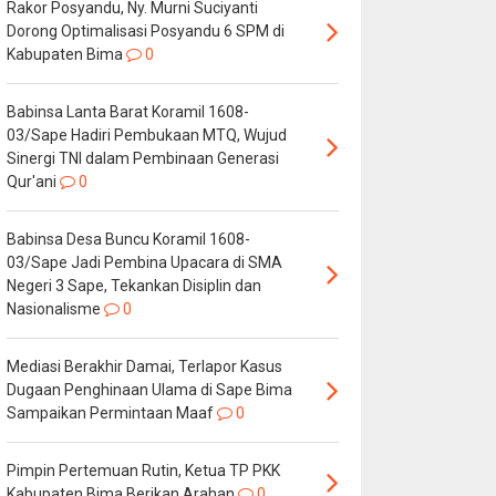
Rakor Posyandu, Ny. Murni Suciyanti
Dorong Optimalisasi Posyandu 6 SPM di
Kabupaten Bima
0
Babinsa Lanta Barat Koramil 1608-
03/Sape Hadiri Pembukaan MTQ, Wujud
Sinergi TNI dalam Pembinaan Generasi
Qur'ani
0
Babinsa Desa Buncu Koramil 1608-
03/Sape Jadi Pembina Upacara di SMA
Negeri 3 Sape, Tekankan Disiplin dan
Nasionalisme
0
Mediasi Berakhir Damai, Terlapor Kasus
Dugaan Penghinaan Ulama di Sape Bima
Sampaikan Permintaan Maaf
0
Pimpin Pertemuan Rutin, Ketua TP PKK
Kabupaten Bima Berikan Arahan
0