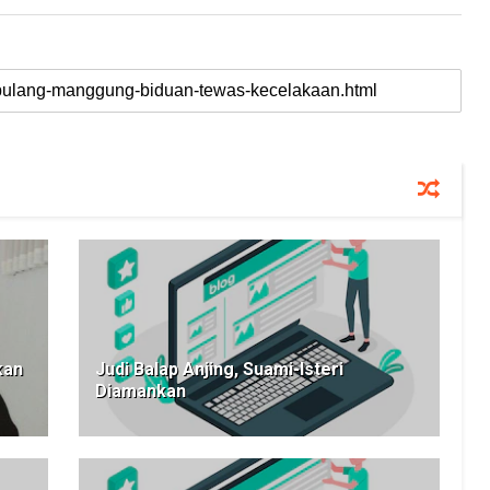
kan
Judi Balap Anjing, Suami-Isteri
Diamankan