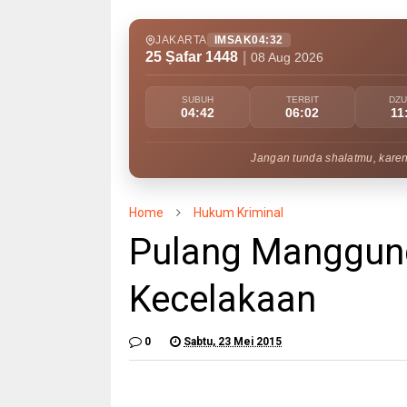
JAKARTA
IMSAK
04:32
25 Ṣafar 1448
|
08 Aug 2026
SUBUH
TERBIT
DZ
04:42
06:02
11
Jangan tunda shalatmu, kare
Home
Hukum Kriminal
Pulang Manggung
Kecelakaan
0
Sabtu, 23 Mei 2015