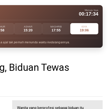
Menuju Isya
00:17:33
UHUR
ASHAR
MAGHRIB
ISYA
:58
15:20
17:55
19:06
na ajal tak pernah menunda waktu kedatangannya.
, Biduan Tewas
Wanita yang berprofesi sebagai biduan itu