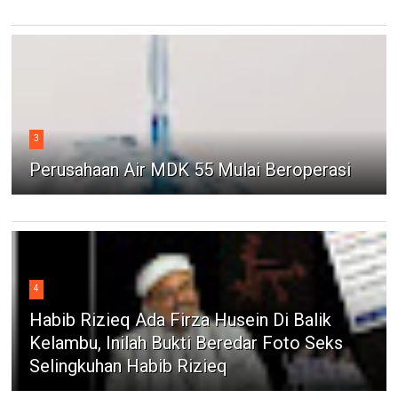
3
Perusahaan Air MDK 55 Mulai Beroperasi
4
Habib Rizieq Ada Firza Husein Di Balik
Kelambu, Inilah Bukti Beredar Foto Seks
Selingkuhan Habib Rizieq