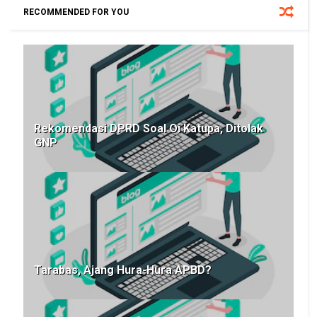
RECOMMENDED FOR YOU
Rekomendasi DPRD Soal Oi Katupa, Ditolak
GNP
Tarabas, Ajang Hura-Hura APBD?