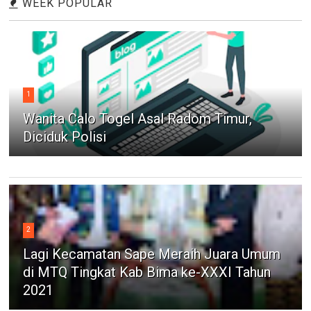
WEEK POPULAR
1
Wanita Calo Togel Asal Radom Timur,
Diciduk Polisi
2
Lagi Kecamatan Sape Meraih Juara Umum
di MTQ Tingkat Kab Bima ke-XXXI Tahun
2021