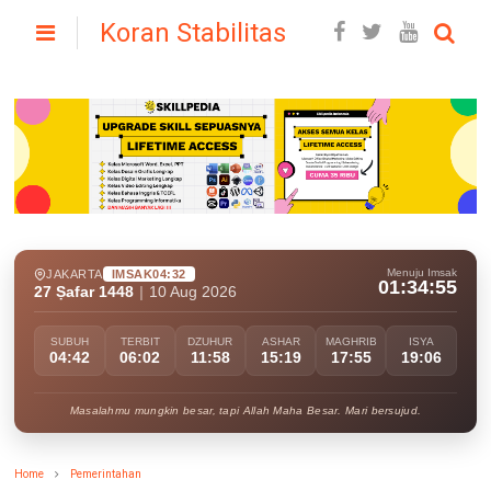
Koran Stabilitas
Menuju Imsak
JAKARTA
IMSAK
04:32
01:34:54
27 Ṣafar 1448
|
10 Aug 2026
SUBUH
TERBIT
DZUHUR
ASHAR
MAGHRIB
ISYA
04:42
06:02
11:58
15:19
17:55
19:06
Masalahmu mungkin besar, tapi Allah Maha Besar. Mari bersujud.
Home
Pemerintahan