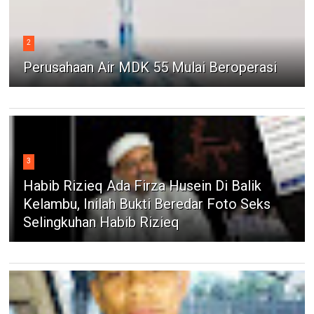
2
Perusahaan Air MDK 55 Mulai Beroperasi
3
Habib Rizieq Ada Firza Husein Di Balik
Kelambu, Inilah Bukti Beredar Foto Seks
Selingkuhan Habib Rizieq