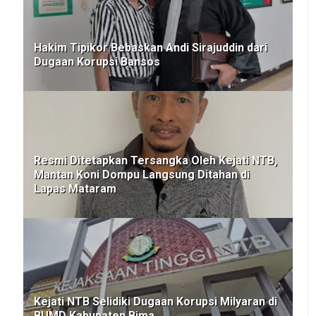
Hakim Tipikor Bebaskan Andi Sirajuddin dari
Dugaan Korupsi Bansos
Resmi Ditetapkan Tersangka Oleh Kejati NTB,
Mantan Koni Dompu Langsung Ditahan di
Lapas Mataram
Kejati NTB Selidiki Dugaan Korupsi Milyaran di
BUMD Kabupaten Bima