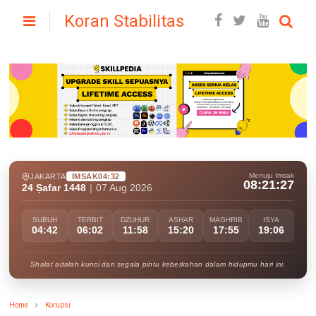
Koran Stabilitas
Menuju Imsak
JAKARTA
IMSAK
04:32
08:21:26
24 Ṣafar 1448
|
07 Aug 2026
SUBUH
TERBIT
DZUHUR
ASHAR
MAGHRIB
ISYA
04:42
06:02
11:58
15:20
17:55
19:06
Shalat adalah kunci dari segala pintu keberkahan dalam hidupmu hari ini.
Home
Korupsi