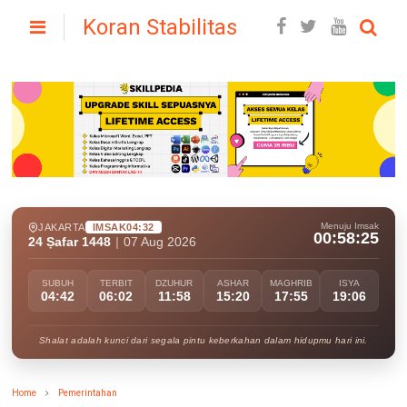
Koran Stabilitas
Menuju Imsak
JAKARTA
IMSAK
04:32
00:58:24
24 Ṣafar 1448
|
07 Aug 2026
SUBUH
TERBIT
DZUHUR
ASHAR
MAGHRIB
ISYA
04:42
06:02
11:58
15:20
17:55
19:06
Shalat adalah kunci dari segala pintu keberkahan dalam hidupmu hari ini.
Home
Pemerintahan