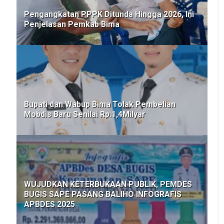
Pengangkatan PPPK Ditunda Hingga 2026, Ini
Penjelasan Pemkab Bima
Bupati dan Wabup Bima Tolak Pembelian
Mobdis Baru Senilai Rp.1,4Milyar
WUJUDKAN KETERBUKAAN PUBLIK, PEMDES
BUGIS SAPE PASANG BALIHO INFOGRAFIS
APBDES 2025