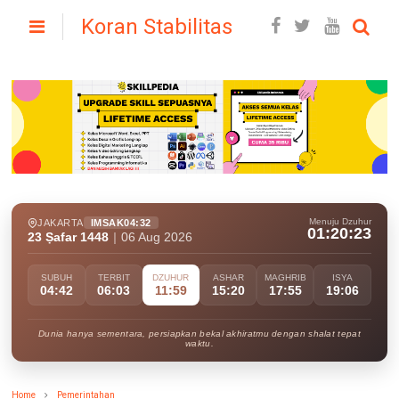
Koran Stabilitas
Menuju Dzuhur
JAKARTA
IMSAK
04:32
01:20:22
23 Ṣafar 1448
|
06 Aug 2026
SUBUH
TERBIT
DZUHUR
ASHAR
MAGHRIB
ISYA
04:42
06:03
11:59
15:20
17:55
19:06
Dunia hanya sementara, persiapkan bekal akhiratmu dengan shalat tepat
waktu.
Home
Pemerintahan